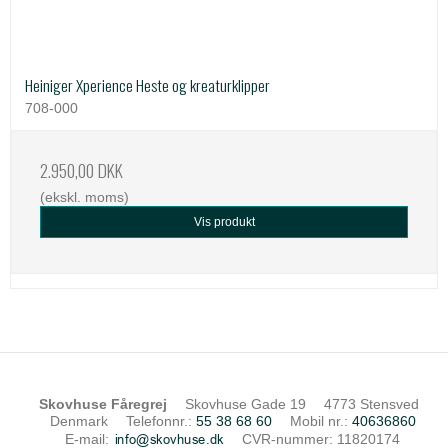
Heiniger Xperience Heste og kreaturklipper
708-000
2.950,00 DKK
(ekskl. moms)
Vis produkt
Skovhuse Fåregrej
Skovhuse Gade 19
4773 Stensved
Denmark
Telefonnr.
:
55 38 68 60
Mobil nr.
:
40636860
E-mail
:
CVR-nummer
:
11820174