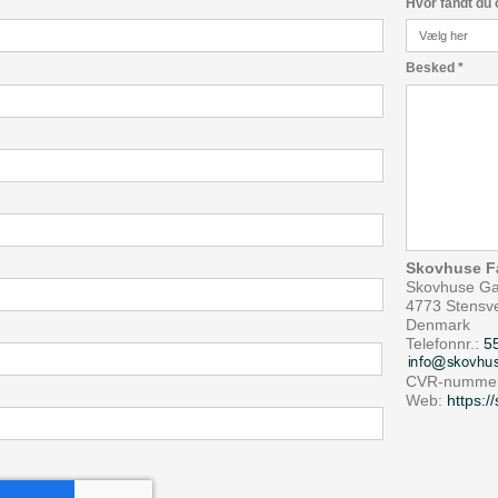
Hvor fandt du
Besked
*
Skovhuse F
Skovhuse G
4773 Stensv
Denmark
Telefonnr.:
5
CVR-nummer
Web:
https: