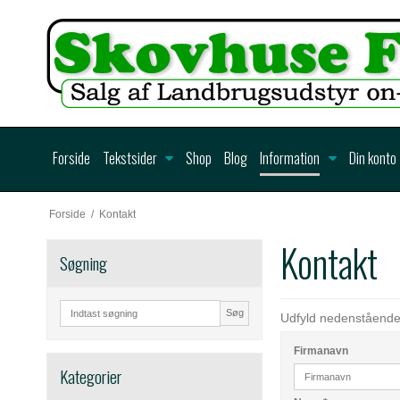
Forside
Tekstsider
Shop
Blog
Information
Din konto
Forside
/
Kontakt
Kontakt
Søgning
Søg
Udfyld nedenstående 
Firmanavn
Kategorier