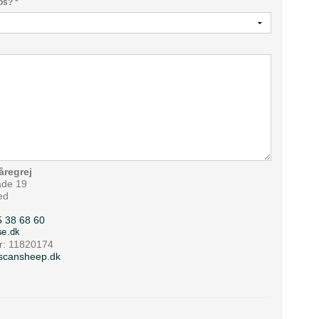
 os?
*
åregrej
ade 19
ed
5 38 68 60
: 11820174
//scansheep.dk