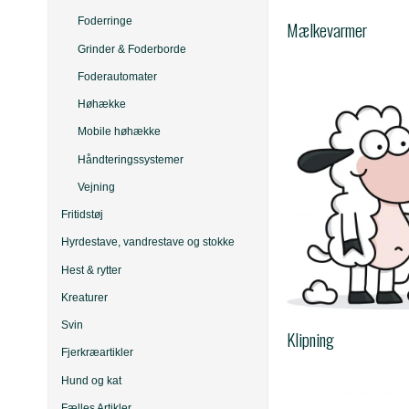
Foderringe
Mælkevarmer
Grinder & Foderborde
Foderautomater
Høhække
Mobile høhække
Håndteringssystemer
Vejning
Fritidstøj
Hyrdestave, vandrestave og stokke
Hest & rytter
Kreaturer
Svin
Klipning
Fjerkræartikler
Hund og kat
Fælles Artikler