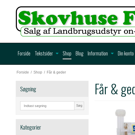
Forside
Tekstsider
Shop
Blog
Information
Din konto
Forside
/
Shop
/
Får & geder
Får & ge
Søgning
Søg
Kategorier