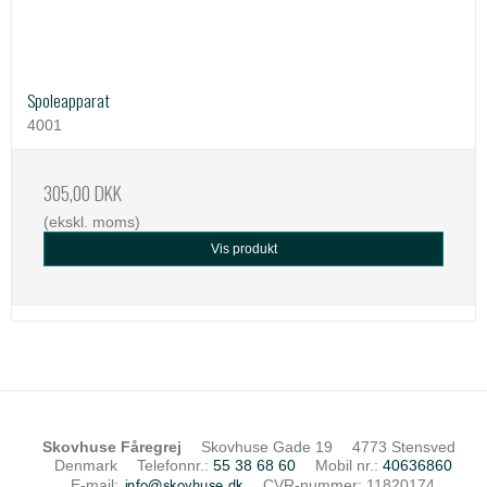
Spoleapparat
4001
305,00 DKK
(ekskl. moms)
Vis produkt
Skovhuse Fåregrej
Skovhuse Gade 19
4773 Stensved
Denmark
Telefonnr.
:
55 38 68 60
Mobil nr.
:
40636860
E-mail
:
CVR-nummer
:
11820174