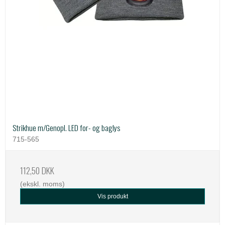
Strikhue m/Genopl. LED for- og baglys
715-565
112,50 DKK
(ekskl. moms)
Vis produkt