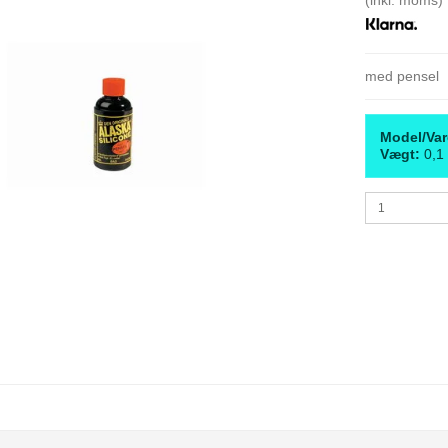
med pensel
Model/Var
Vægt:
0,1