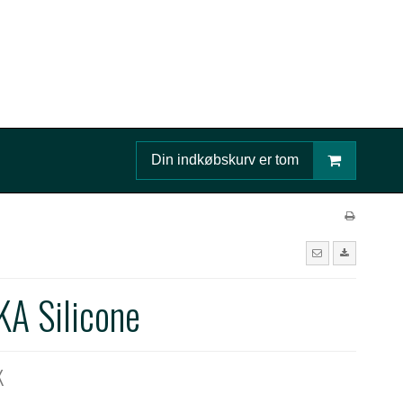
Din indkøbskurv er tom
A Silicone
K