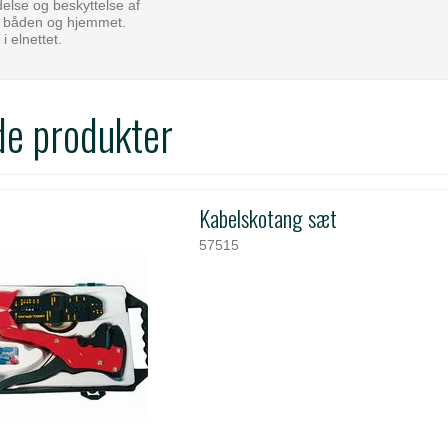
delse og beskyttelse af
n, båden og hjemmet.
i elnettet.
de produkter
Kabelskotang sæt
57515