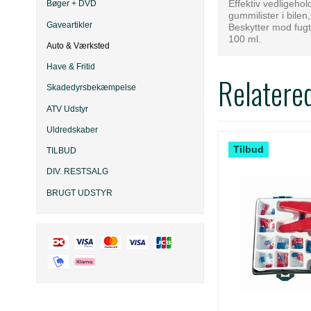
Effektiv vedligehol
Bøger + DVD
gummilister i bile
Gaveartikler
Beskytter mod fugt 
100 ml.
Auto & Værksted
Have & Fritid
Relatere
Skadedyrsbekæmpelse
ATV Udstyr
Uldredskaber
Tilbud
TILBUD
DIV. RESTSALG
BRUGT UDSTYR