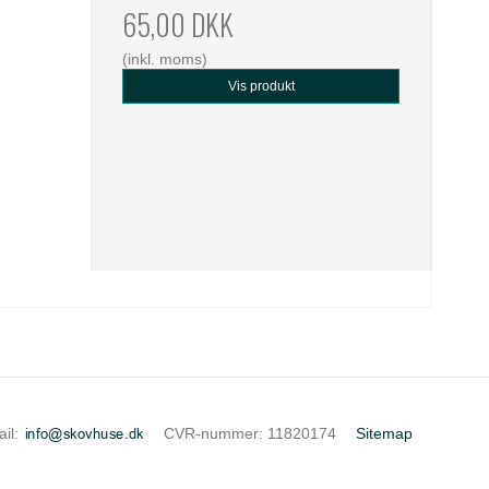
65,00 DKK
(inkl. moms)
Vis produkt
il
:
CVR-nummer
:
11820174
Sitemap