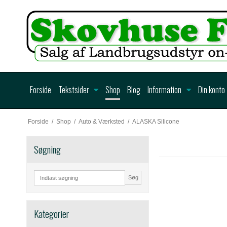
Forside
Tekstsider
Shop
Blog
Information
Din konto
Forside
/
Shop
/
Auto & Værksted
/
ALASKA Silicone
Søgning
Søg
Kategorier