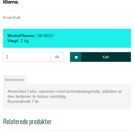
Knarrhult
Model/Varenr.:
06.0023
Vægt:
2
kg.
stk.
Køb
Beskrivelse
Anvendes f.eks. sammen med lammeboksgrinde, således at
den betjener to bokse samtidig.
Rumindhold 7 ltr.
Relaterede produkter