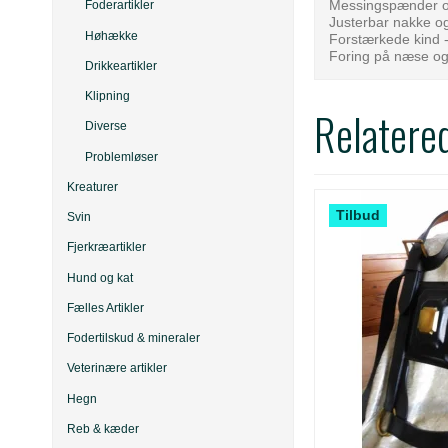
Messingspænder o
Foderartikler
Justerbar nakke 
Høhække
Forstærkede kind 
Foring på næse o
Drikkeartikler
Klipning
Relatere
Diverse
Problemløser
Kreaturer
Tilbud
Svin
Fjerkræartikler
Hund og kat
Fælles Artikler
Fodertilskud & mineraler
Veterinære artikler
Hegn
Reb & kæder