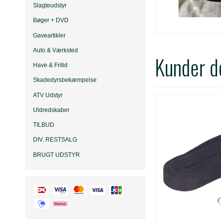
Slagteudstyr
Bøger + DVD
Gaveartikler
Auto & Værksted
Kunder de
Have & Fritid
Skadedyrsbekæmpelse
ATV Udstyr
Uldredskaber
TILBUD
DIV. RESTSALG
BRUGT UDSTYR