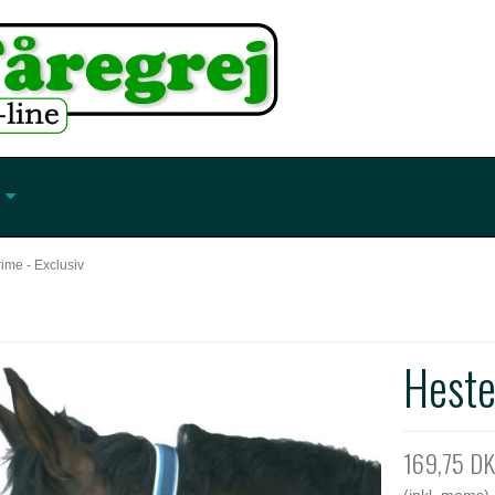
ime - Exclusiv
Heste
169,75 D
(inkl. moms)