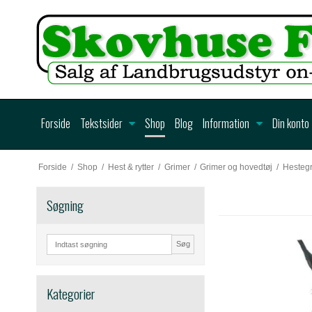
Forside
Tekstsider
Shop
Blog
Information
Din konto
Forside
/
Shop
/
Hest & rytter
/
Grimer
/
Grimer og hovedtøj
/
Hestegr
Søgning
Søg
Kategorier