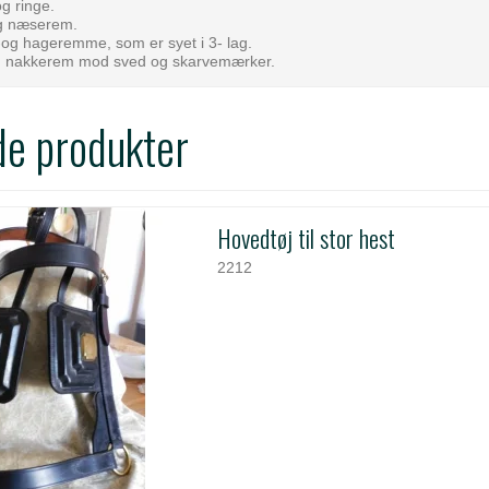
g ringe.
og næserem.
-og hageremme, som er syet i 3- lag.
g nakkerem mod sved og skarvemærker.
de produkter
Hovedtøj til stor hest
2212