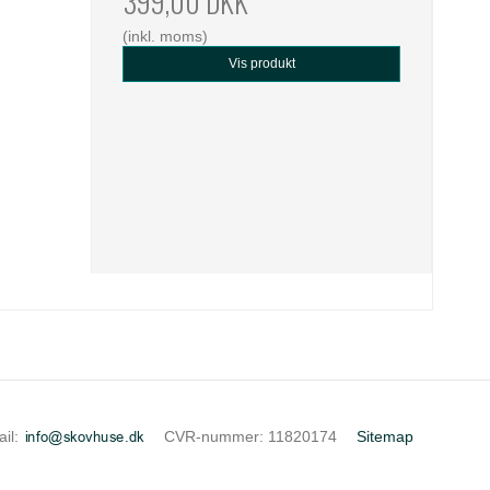
399,00 DKK
(inkl. moms)
Vis produkt
il
:
CVR-nummer
:
11820174
Sitemap