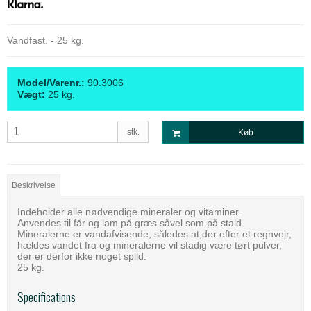
Vandfast. - 25 kg.
Model/Varenr.:
90.3006
Vægt:
25
kg.
stk.
Køb
Beskrivelse
Indeholder alle nødvendige mineraler og vitaminer.
Anvendes til får og lam på græs såvel som på stald.
Mineralerne er vandafvisende, således at,der efter et regnvejr,
hældes vandet fra og mineralerne vil stadig være tørt pulver,
der er derfor ikke noget spild.
25 kg.
Specifications