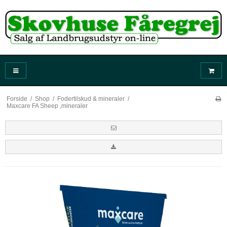
Forside
/
Shop
/
Fodertilskud & mineraler
/
Maxcare FA Sheep ,mineraler